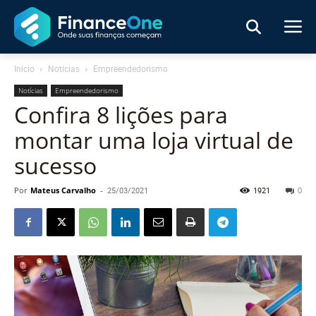
Início
Notícias
Empreendedorismo
Notícias
Empreendedorismo
Confira 8 lições para
montar uma loja virtual de
sucesso
Por
Mateus Carvalho
-
25/03/2021
1921
0