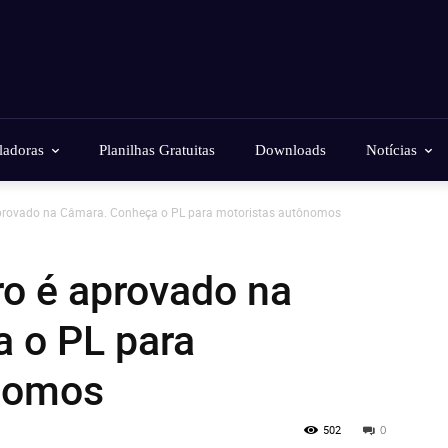
ladoras
Planilhas Gratuitas
Downloads
Notícias
provado na Câmara. Conheça o PL para motoristas autônomos
o é aprovado na
 o PL para
ônomos
502
0