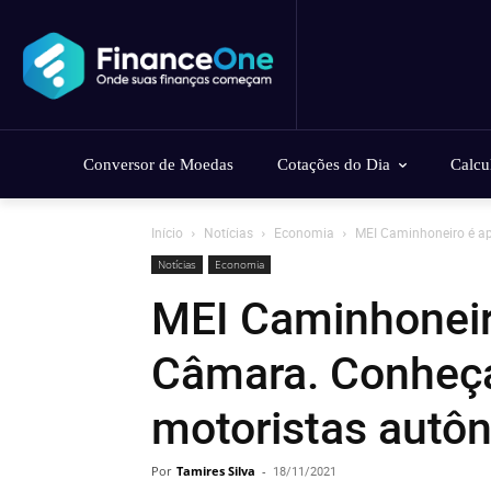
Conversor de Moedas
Cotações do Dia
Calcu
Início
Notícias
Economia
MEI Caminhoneiro é a
Notícias
Economia
MEI Caminhoneir
Câmara. Conheça
motoristas aut
Por
Tamires Silva
-
18/11/2021