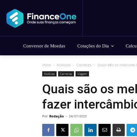
Conversor de Moedas
Cotações do Dia
Calcu
Início
Notícias
Carreiras
Quais são os melhores 
Notícias
Carreiras
Viagem
Quais são os mel
fazer intercâmbi
Por
Redação
-
24/07/2023