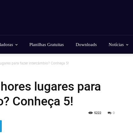
ladoras
Planilhas Gratuitas
Downloads
Notícias
lugares para fazer intercâmbio? Conheça 5!
hores lugares para
o? Conheça 5!
5222
0