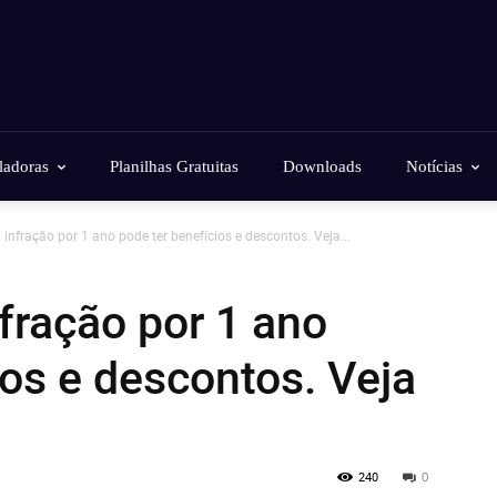
ladoras
Planilhas Gratuitas
Downloads
Notícias
infração por 1 ano pode ter benefícios e descontos. Veja...
fração por 1 ano
ios e descontos. Veja
240
0