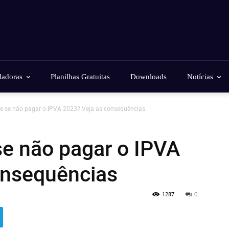
ladoras
Planilhas Gratuitas
Downloads
Notícias
e se não pagar o IPVA 2023? Veja as consequências
se não pagar o IPVA
onsequências
1287
0