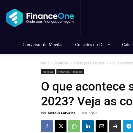
Conversor de Moedas
Cotações do Dia
Calcu
Início
Notícias
Finanças Pessoais
O que acontec
Notícias
Finanças Pessoais
O que acontece 
2023? Veja as c
Por
Mateus Carvalho
-
18/01/2023