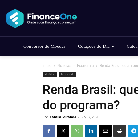
Conversor de Moedas
Cotações do Dia
Calcu
Início
Notícias
Economia
Renda Brasil: quem po
Notícias
Economia
Renda Brasil: qu
do programa?
Por
Camila Miranda
-
27/07/2020