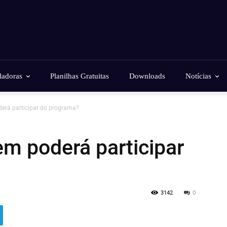
ladoras
Planilhas Gratuitas
Downloads
Notícias
derá participar do programa?
em poderá participar
3142
0