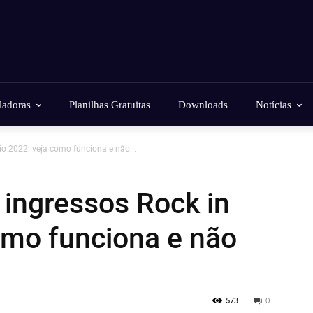
ladoras
Planilhas Gratuitas
Downloads
Notícias
io 2022: veja como funciona e não...
 ingressos Rock in
omo funciona e não
573
0