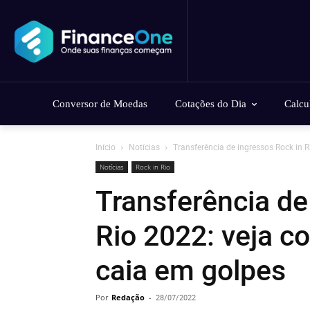
Conversor de Moedas
Cotações do Dia
Calcu
Início
Notícias
Transferência de ingressos Rock in R
Notícias
Rock in Rio
Transferência de
Rio 2022: veja c
caia em golpes
Por
Redação
-
28/07/2022