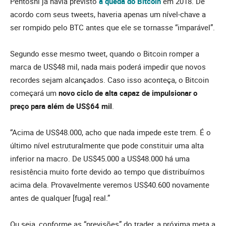
Pentoshi já havia previsto
a queda do Bitcoin
em 2018. De
acordo com seus tweets, haveria apenas um nível-chave a
ser rompido pelo BTC antes que ele se tornasse “imparável”.
Segundo esse mesmo tweet, quando o Bitcoin romper a
marca de US$48 mil, nada mais poderá impedir que novos
recordes sejam alcançados. Caso isso aconteça, o Bitcoin
começará um
novo ciclo de alta
capaz de impulsionar o
preço para além de US$64 mil
.
“Acima de US$48.000, acho que nada impede este trem. É o
último nível estruturalmente que pode constituir uma alta
inferior na macro. De US$45.000 a US$48.000 há uma
resistência muito forte devido ao tempo que distribuímos
acima dela. Provavelmente veremos US$40.600 novamente
antes de qualquer [fuga] real.”
Ou seja, conforme as “previsões” do trader, a próxima meta a