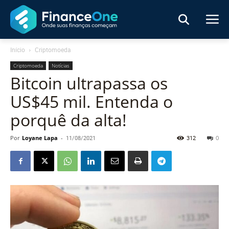
Início
Criptomoeda
Criptomoeda
Notícias
Bitcoin ultrapassa os
US$45 mil. Entenda o
porquê da alta!
Por
Loyane Lapa
-
11/08/2021
312
0