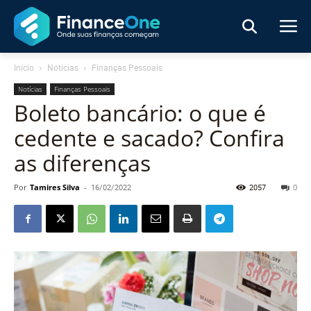
Início
Notícias
Finanças Pessoais
Notícias
Finanças Pessoais
Boleto bancário: o que é
cedente e sacado? Confira
as diferenças
Por
Tamires Silva
-
16/02/2022
2057
0