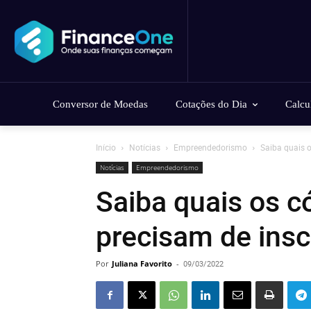
Conversor de Moedas
Cotações do Dia
Calcu
Início
Notícias
Empreendedorismo
Saiba quais 
Notícias
Empreendedorismo
Saiba quais os 
precisam de insc
Por
Juliana Favorito
-
09/03/2022