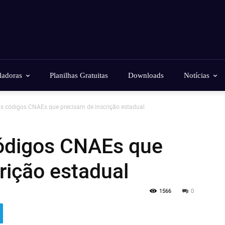
ladoras
Planilhas Gratuitas
Downloads
Notícias
os códigos CNAEs que precisam de inscrição estadual
códigos CNAEs que
rição estadual
1566
0