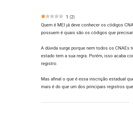
1
2
(
)
Quem é MEI já deve conhecer os códigos CN
possuem é quais são os códigos que precisam
A dúvida surge porque nem todos os CNAEs tê
estado tem a sua regra. Porém, isso acaba co
registro.
Mas afinal o que é essa inscrição estadual q
mais é do que um dos principais registros que