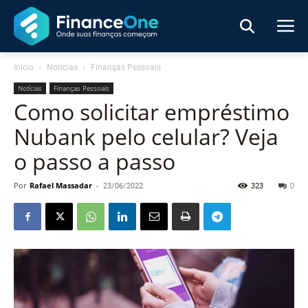
Início
Notícias
Finanças Pessoais
Notícias
Finanças Pessoais
Como solicitar empréstimo
Nubank pelo celular? Veja
o passo a passo
Por
Rafael Massadar
-
23/06/2022
323
0