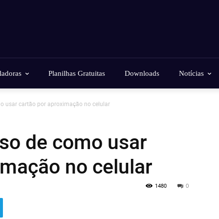
ladoras
Planilhas Gratuitas
Downloads
Notícias
o usar cartão por aproximação no celular
sso de como usar
imação no celular
1480
0