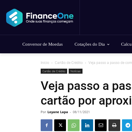
Conversor de Moedas
Cotações do Dia
Calcu
Início
Cartão de Crédito
Veja passo a passo de com
Cartão de Crédito
Notícias
Veja passo a pa
cartão por aprox
Por
Loyane Lapa
-
08/11/2021