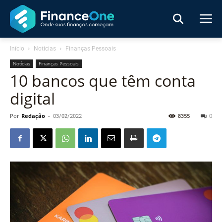
Início
Notícias
Finanças Pessoais
Notícias
Finanças Pessoais
10 bancos que têm conta
digital
Por
Redação
-
03/02/2022
8355
0