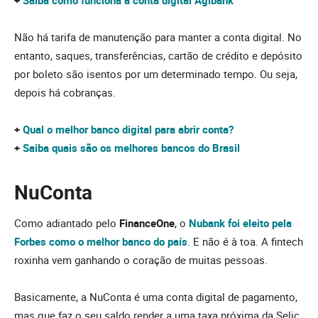
+
Saiba como funciona a conta digital Agibank
Não há tarifa de manutenção para manter a conta digital. No
entanto, saques, transferências, cartão de crédito e depósito
por boleto são isentos por um determinado tempo. Ou seja,
depois há cobranças.
+
Qual o melhor banco digital para abrir conta?
+
Saiba quais são os melhores bancos do Brasil
NuConta
Como adiantado pelo
FinanceOne
, o
Nubank foi eleito pela
Forbes como o melhor banco do país
. E não é à toa. A fintech
roxinha vem ganhando o coração de muitas pessoas.
Basicamente, a NuConta é uma conta digital de pagamento,
mas que faz o seu saldo render a uma taxa próxima da Selic.