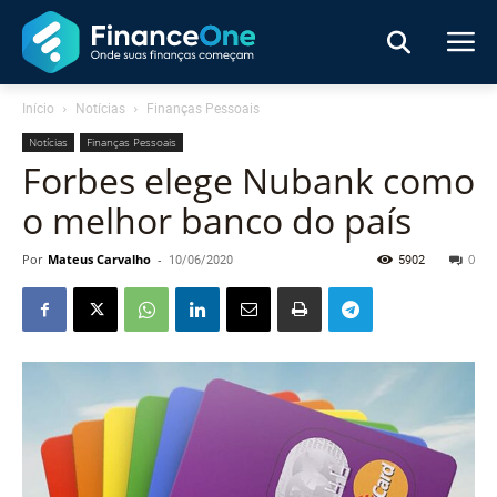
Início
Notícias
Finanças Pessoais
Notícias
Finanças Pessoais
Forbes elege Nubank como
o melhor banco do país
Por
Mateus Carvalho
-
10/06/2020
5902
0