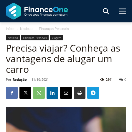
Início
Notícias
Finanças Pessoais
Notícias
Finanças Pessoais
Viagem
Precisa viajar? Conheça as
vantagens de alugar um
carro
Por
Redação
-
11/10/2021
2691
0