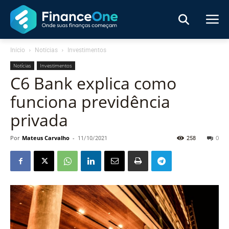
Início
Notícias
Investimentos
Notícias
Investimentos
C6 Bank explica como
funciona previdência
privada
Por
Mateus Carvalho
-
11/10/2021
258
0