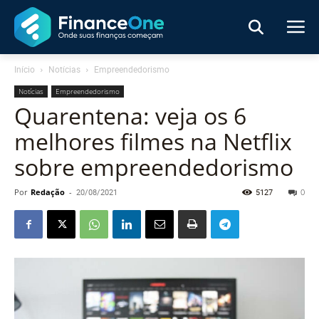
Início
Notícias
Empreendedorismo
Notícias
Empreendedorismo
Quarentena: veja os 6
melhores filmes na Netflix
sobre empreendedorismo
Por
Redação
-
20/08/2021
5127
0