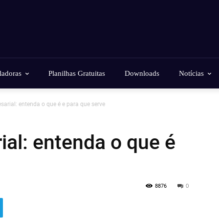
ladoras
Planilhas Gratuitas
Downloads
Notícias
arial: entenda o que é e para que serve
al: entenda o que é
8876
0