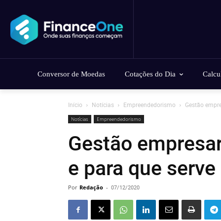
Conversor de Moedas
Cotações do Dia
Calcu
Início
Notícias
Empreendedorismo
Gestão empres
Notícias
Empreendedorismo
Gestão empresari
e para que serve
Por
Redação
-
07/12/2020