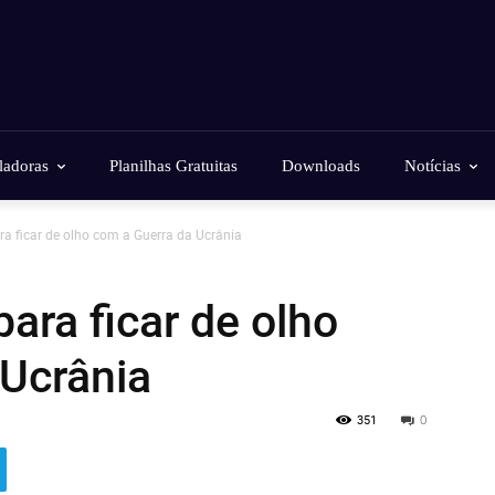
ladoras
Planilhas Gratuitas
Downloads
Notícias
ra ficar de olho com a Guerra da Ucrânia
ara ficar de olho
 Ucrânia
351
0