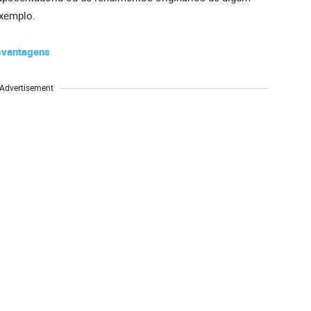
exemplo.
esvantagens
Advertisement