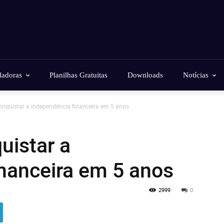
ladoras
Planilhas Gratuitas
Downloads
Notícias
nquistar a independência financeira em 5 anos
uistar a
nanceira em 5 anos
2999
0