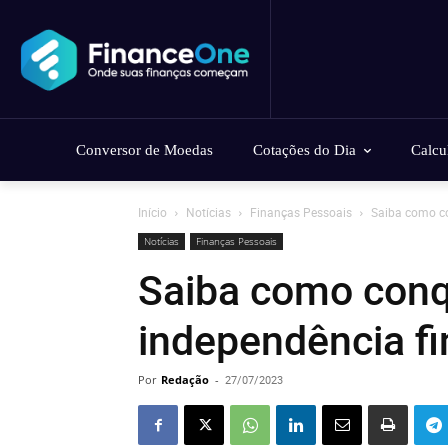
Conversor de Moedas
Cotações do Dia
Calcu
Início
Notícias
Finanças Pessoais
Saiba como co
Notícias
Finanças Pessoais
Saiba como conq
independência fi
Por
Redação
-
27/07/2023