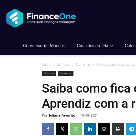
Conversor de Moedas
Cotações do Dia
Calcu
Início
Notícias
Carreiras
Saiba como fica o prog
Notícias
Carreiras
Saiba como fica
Aprendiz com a r
Por
Juliana Favorito
-
18/08/2021