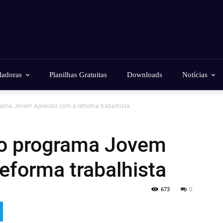
ladoras
Planilhas Gratuitas
Downloads
Notícias
rama Jovem Aprendiz com a reforma trabalhista
 o programa Jovem
eforma trabalhista
673
0