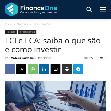
Início
Notícias
Investimentos
Notícias
Investimentos
LCI e LCA: saiba o que são
e como investir
Por
Mateus Carvalho
-
19/09/2022
1271
0