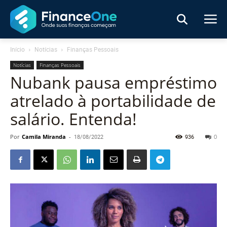
Início
Notícias
Finanças Pessoais
Notícias
Finanças Pessoais
Nubank pausa empréstimo
atrelado à portabilidade de
salário. Entenda!
Por
Camila Miranda
-
18/08/2022
936
0