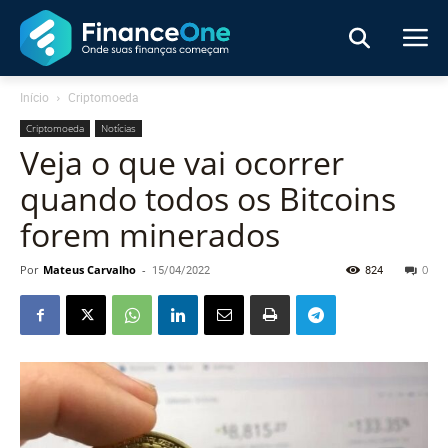
Início
Criptomoeda
Criptomoeda
Notícias
Veja o que vai ocorrer
quando todos os Bitcoins
forem minerados
Por
Mateus Carvalho
-
15/04/2022
824
0