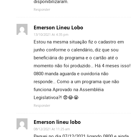
disponibilizaram.
Responder
Emerson Lineu Lobo
13/10/2021 At 4:35 pm
Estou na mesma situação fiz o cadastro em
junho conforme o calendário, diz que sou
beneficiária do programa e o cartão até o
momento não foi produzido… Há 4 meses isso!
0800 manda aguarda e ouvidoria não
responde… Como a um programa que não
funciona Aprovado na Assembléia
Legislativoa?! 😨😂😭
Responder
Emerson lineu lobo
08/12/2021 At 11:25 am
Peguei no dia 07/12/2021 ligando 0800 e ainda