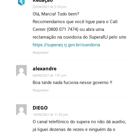
Redação
03/09/2021 At 5:18 pm
Olá, Marcia! Tudo bem?
Recomendamos que você ligue para o Call
Center (0800 071 7474) ou abra uma
reclamação na ouvidoria do SuperaRJ pelo site
https://superarj.rj.gov.br/ouvidoria
Responder
alexandre
04/09/2021 At 1:01 pm
Boa tarde nada fuciona nesse governo !!
Responder
DIEGO
14/09/2021 At 11:55 pm
O canal telefônico do supera rio não dá auxílio,
já liguei dezenas de vezes e ninguém da o