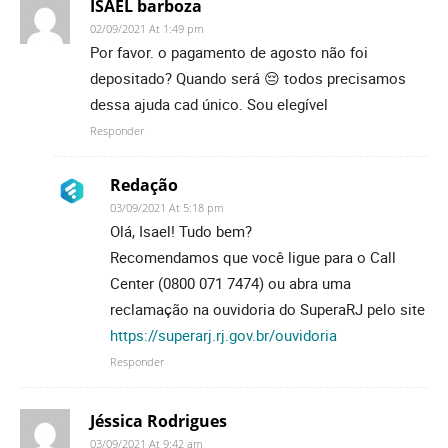
ISAEL barboza
02/09/2021 At 1:49 pm
Por favor. o pagamento de agosto não foi
depositado? Quando será 😔 todos precisamos
dessa ajuda cad único. Sou elegível
Responder
Redação
03/09/2021 At 5:18 pm
Olá, Isael! Tudo bem?
Recomendamos que você ligue para o Call
Center (0800 071 7474) ou abra uma
reclamação na ouvidoria do SuperaRJ pelo site
https://superarj.rj.gov.br/ouvidoria
Responder
Jéssica Rodrigues
03/09/2021 At 9:42 am