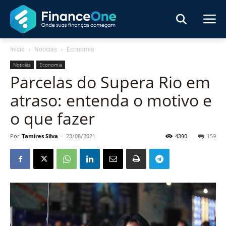
Início
Notícias
Economia
Notícias
Economia
Parcelas do Supera Rio em
atraso: entenda o motivo e
o que fazer
Por
Tamires Silva
-
23/08/2021
4390
159