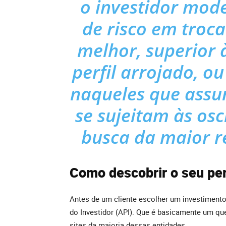
o investidor mod
de risco em troc
melhor, superior
perfil arrojado, o
naqueles que assu
se sujeitam às os
busca da maior re
Como descobrir o seu perf
Antes de um cliente escolher um investimento, a
do Investidor (API). Que é basicamente um que
sites da maioria dessas entidades.