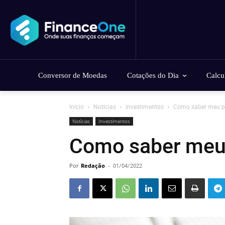
Conversor de Moedas
Cotações do Dia
Calcu
Início
Notícias
Investimentos
Como saber meu per
Notícias
Investimentos
Como saber meu p
Por
Redação
-
01/04/2022