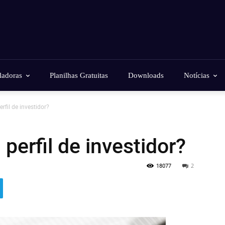
ladoras
Planilhas Gratuitas
Downloads
Notícias
fil de investidor?
erfil de investidor?
18077
2