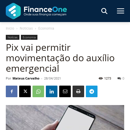
Início
Notícias
Economia
Notícias
Economia
Pix vai permitir
movimentação do auxílio
emergencial
Por
Mateus Carvalho
-
28/04/2021
1273
0