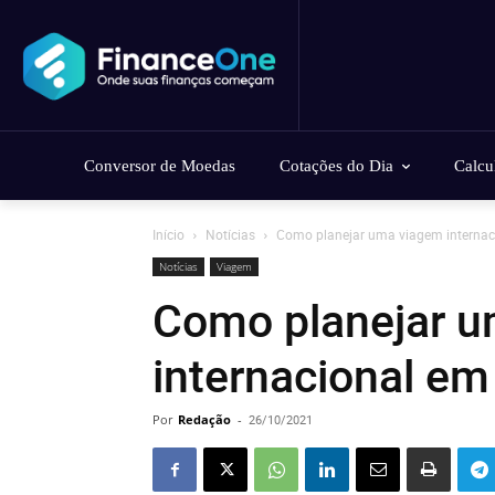
Conversor de Moedas
Cotações do Dia
Calcu
Início
Notícias
Como planejar uma viagem internaci
Notícias
Viagem
Como planejar 
internacional em
Por
Redação
-
26/10/2021