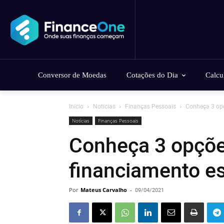
Conversor de Moedas
Cotações do Dia
Calcu
Início
Notícias
Finanças Pessoais
Conheça 3 opç
Notícias
Finanças Pessoais
Conheça 3 opçõe
financiamento es
Por
Mateus Carvalho
-
09/04/2021