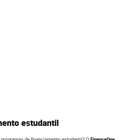
mento estudantil
e programas de financiamento estudantil? O
FinanceOne