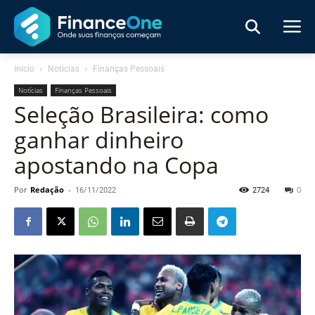
Início
Notícias
Finanças Pessoais
Notícias
Finanças Pessoais
Seleção Brasileira: como
ganhar dinheiro
apostando na Copa
Por
Redação
-
16/11/2022
2724
0