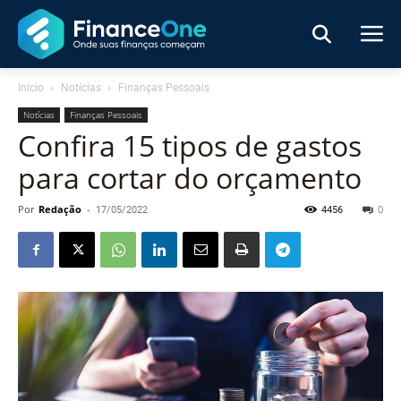
Início
Notícias
Finanças Pessoais
Notícias
Finanças Pessoais
Confira 15 tipos de gastos
para cortar do orçamento
Por
Redação
-
17/05/2022
4456
0