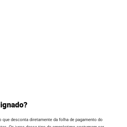
signado?
o que desconta diretamente da folha de pagamento do
stas. Os juros desse tipo de empréstimo costumam ser