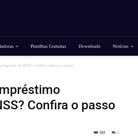
ladoras
Planilhas Gratuitas
Downloads
Notícias
nsignado do INSS? Confira o passo a passo
empréstimo
NSS? Confira o passo
553
0