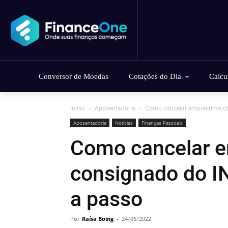
Conversor de Moedas
Cotações do Dia
Calcu
Início
Aposentadoria
Como cancelar empréstimo co
Aposentadoria
Notícias
Finanças Pessoais
Como cancelar 
consignado do I
a passo
Por
Raísa Boing
-
24/06/2022