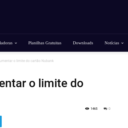
ladoras
Planilhas Gratuitas
Downloads
Notícias
mentar o limite do cartão Nubank
ntar o limite do
1465
0