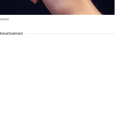
amosos
Advertisement