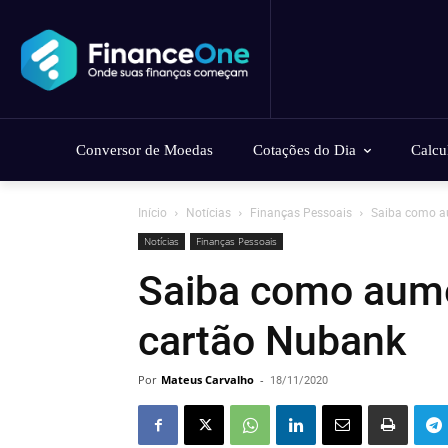
Conversor de Moedas
Cotações do Dia
Calcu
Início
Notícias
Finanças Pessoais
Saiba como au
Notícias
Finanças Pessoais
Saiba como aume
cartão Nubank
Por
Mateus Carvalho
-
18/11/2020