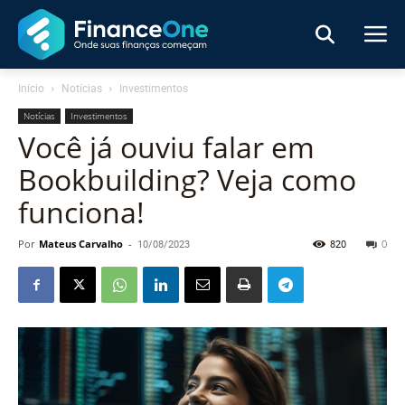
Início
Notícias
Investimentos
Notícias
Investimentos
Você já ouviu falar em
Bookbuilding? Veja como
funciona!
Por
Mateus Carvalho
-
10/08/2023
820
0