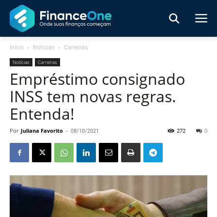
Início
Notícias
Carreiras
Notícias
Carreiras
Empréstimo consignado
INSS tem novas regras.
Entenda!
Por
Juliana Favorito
-
08/10/2021
272
0