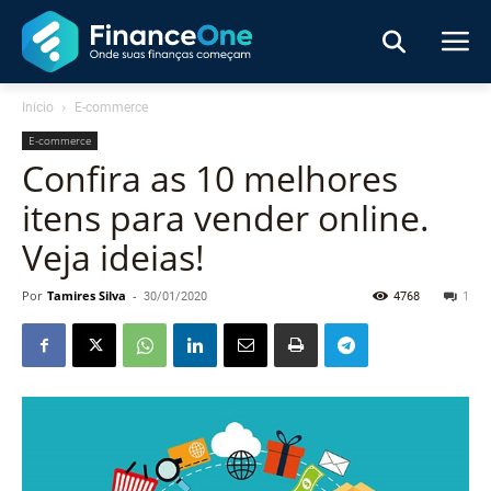
Início
E-commerce
E-commerce
Confira as 10 melhores
itens para vender online.
Veja ideias!
Por
Tamires Silva
-
30/01/2020
4768
1