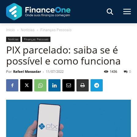
Início
Notícias
Finanças Pessoais
Notícias
Finanças Pessoais
PIX parcelado: saiba se é
possível e como funciona
Por
Rafael Massadar
-
11/07/2022
1436
0