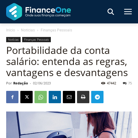
Início
Notícias
Finanças Pessoais
Notícias
Finanças Pessoais
Portabilidade da conta
salário: entenda as regras,
vantagens e desvantagens
Por
Redação
-
02/06/2023
47442
75