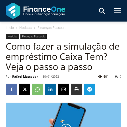
Início
Notícias
Finanças Pessoais
Notícias
Finanças Pessoais
Como fazer a simulação de
empréstimo Caixa Tem?
Veja o passo a passo
Por
Rafael Massadar
-
10/01/2022
601
0