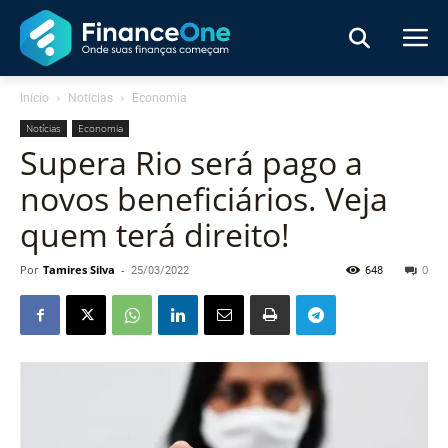
Início
Notícias
Economia
Notícias
Economia
Supera Rio será pago a
novos beneficiários. Veja
quem terá direito!
Por
Tamires Silva
-
25/03/2022
648
0