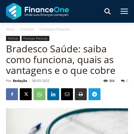
Início
Notícias
Finanças Pessoais
Notícias
Finanças Pessoais
Bradesco Saúde: saiba
como funciona, quais as
vantagens e o que cobre
Por
Redação
-
08/03/2022
566
0