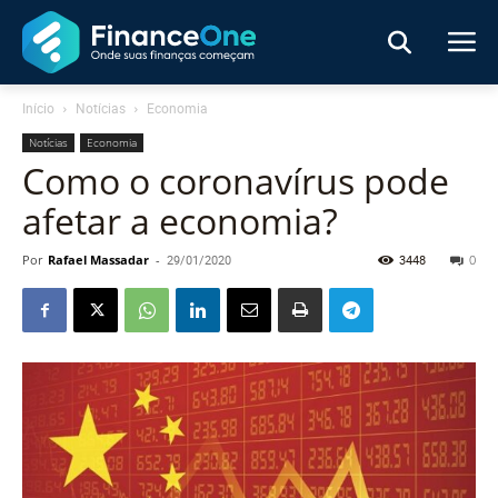
Início
Notícias
Economia
Notícias
Economia
Como o coronavírus pode
afetar a economia?
Por
Rafael Massadar
-
29/01/2020
3448
0