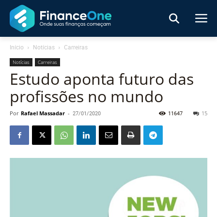
Início
Notícias
Carreiras
Notícias
Carreiras
Estudo aponta futuro das
profissões no mundo
Por
Rafael Massadar
-
27/01/2020
11647
15