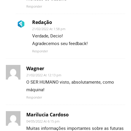
Responder
Redação
21/02/2022 At 1:58 pm
Verdade, Decio!
Agradecemos seu feedback!
Responder
Wagner
21/02/2022 At 12:13 pm
O SER HUMANO visto, absolutamente, como
máquina!
Responder
Marilucia Cardoso
04/05/2022 At 6:15 pm
Muitas informações importantes sobre as futuras