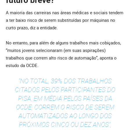
A maioria das carreiras nas áreas médicas e sociais tendem
a ter baixo risco de serem substituídas por máquinas no
curto prazo, diz a entidade.
No entanto, para além de alguns trabalhos mais cobiçados,
“muitos jovens selecionaram (em suas aspirações)
trabalhos que correm alto risco de automação”, aponta o
estudo da OCDE.
“NO TOTAL, 39% DOS TRABALHOS
CITADOS PELOS PARTICIPANTES DO
PISA, EM MÉDIA PELOS PAÍSES DA
OCDE, CORREM O RISCO DE SEREM
AUTOMATIZADOS AO LONGO DOS
PRÓXIMOS CINCO OU DEZ ANOS”,