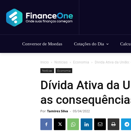
Conversor de Moedas
Cotações do Dia
Calcu
Início
Notícias
Economia
Dívida Ativa da União:
Notícias
Economia
Dívida Ativa da U
as consequência
Por
Tamires Silva
-
05/04/2022