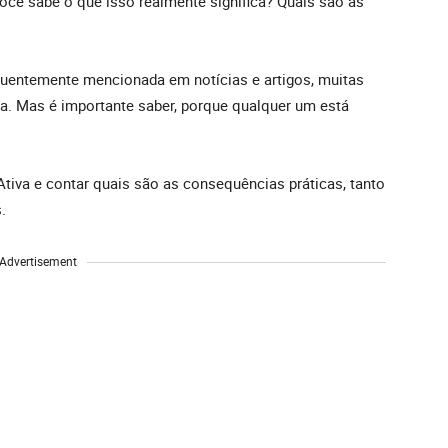
você sabe o que isso realmente significa? Quais são as
quentemente mencionada em notícias e artigos, muitas
ta. Mas é importante saber, porque qualquer um está
 Ativa e contar quais são as consequências práticas, tanto
s.
Advertisement