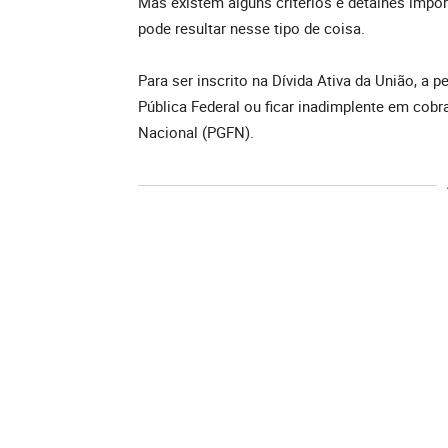
Mas existem alguns critérios e detalhes impor
pode resultar nesse tipo de coisa.
Para ser inscrito na Dívida Ativa da União, a p
Pública Federal ou ficar inadimplente em cob
Nacional (PGFN).