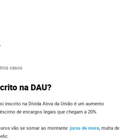
o
utros casos
scrito na DAU?
oi inscrito na Dívida Ativa da União é um aumento
créscimo de encargos legais que chegam a 20%.
 juros vão se somar ao montante:
juros de mora
, multa de
elic.