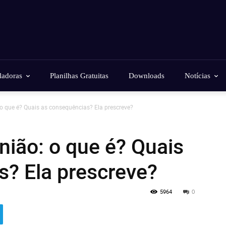
ladoras
Planilhas Gratuitas
Downloads
Notícias
 o que é? Quais as consequências? Ela prescreve?
nião: o que é? Quais
s? Ela prescreve?
5964
0