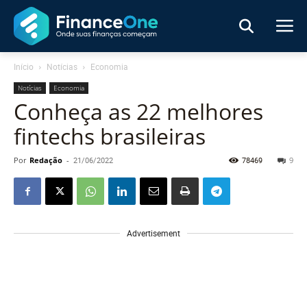
Início
Notícias
Economia
Notícias
Economia
Conheça as 22 melhores
fintechs brasileiras
Por
Redação
-
21/06/2022
78469
9
Advertisement