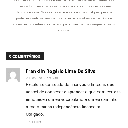
publicamos conteúdos que buscam traduzir desde a influência do
mercado financeiro no seu dia a dia até a simples economia
dentro de casa. Nossa missão é mostrar que qualquer pessoa
pode ter controle financeiro e fazer as escolhas certas. Assim
como ter no dinheiro um aliado para viver bem e conquistar seus
sonhos.
9 COMENTÁRIOS
Franklin Rogério Lima Da Silva
20/10/2020 At 8:51 am
Excelente conteúdo de finanças e fintechs que
acabei de conhecer e aprender e que com certeza
enriqueceu o meu vocabulário e o meu caminho
rumo a minha independência financeira.
Obrigado.
Responder