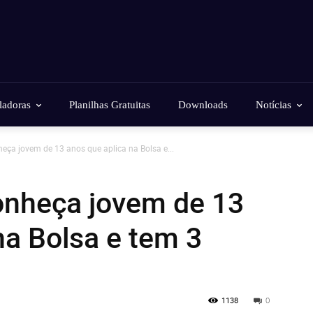
ladoras
Planilhas Gratuitas
Downloads
Notícias
heça jovem de 13 anos que aplica na Bolsa e...
conheça jovem de 13
na Bolsa e tem 3
1138
0