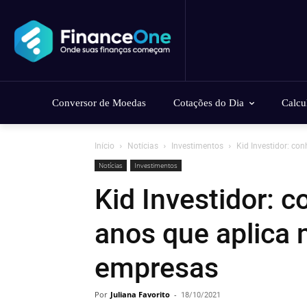
Conversor de Moedas
Cotações do Dia
Calcu
Início
Notícias
Investimentos
Kid Investidor: con
Notícias
Investimentos
Kid Investidor: 
anos que aplica 
empresas
Por
Juliana Favorito
-
18/10/2021