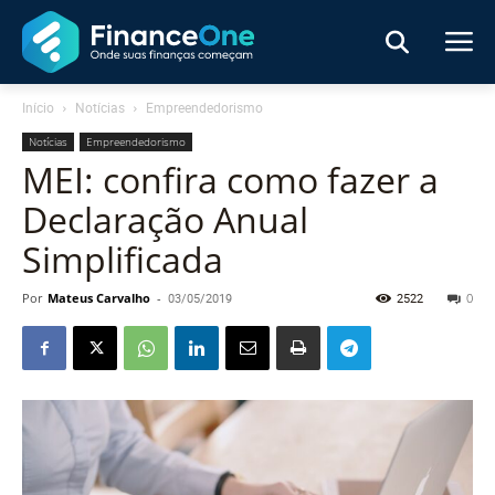
Início
Notícias
Empreendedorismo
Notícias
Empreendedorismo
MEI: confira como fazer a
Declaração Anual
Simplificada
Por
Mateus Carvalho
-
03/05/2019
2522
0