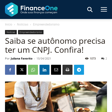
Início
Notícias
Empreendedorismo
Notícias
Empreendedorismo
Saiba se autônomo precisa
ter um CNPJ. Confira!
Por
Juliana Favorito
-
15/04/2021
1073
2