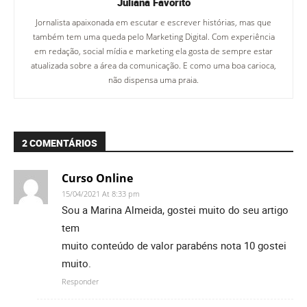
Juliana Favorito
Jornalista apaixonada em escutar e escrever histórias, mas que
também tem uma queda pelo Marketing Digital. Com experiência
em redação, social mídia e marketing ela gosta de sempre estar
atualizada sobre a área da comunicação. E como uma boa carioca,
não dispensa uma praia.
2 COMENTÁRIOS
Curso Online
15/04/2021 At 8:33 pm
Sou a Marina Almeida, gostei muito do seu artigo
tem
muito conteúdo de valor parabéns nota 10 gostei
muito.
Responder