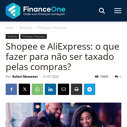
Início
Notícias
Finanças Pessoais
Notícias
Finanças Pessoais
Shopee e AliExpress: o que
fazer para não ser taxado
pelas compras?
Por
Rafael Massadar
-
21/07/2022
15241
0