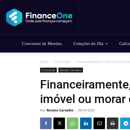
Conversor de Moedas
Cotações do Dia
Calcu
Início
Colunistas
Financeiramente, vale mais ter u
Colunistas
Renato Carvalho
Financeiramente,
imóvel ou morar 
Por
Renato Carvalho
-
08/09/2022