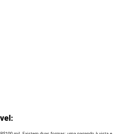
vel:
 R$100 mil. Existem duas formas: uma pagando à vista e