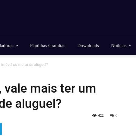
ladoras
Planilhas Gratuitas
Downloads
Notícias
m imóvel ou morar de aluguel?
 vale mais ter um
de aluguel?
422
0